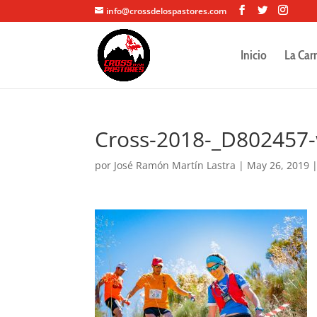
info@crossdelospastores.com
Inicio
La Car
Cross-2018-_D802457
por
José Ramón Martín Lastra
|
May 26, 2019