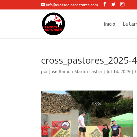
info@crossdelospastores.com
Inicio
La Car
cross_pastores_2025-
por
José Ramón Martín Lastra
|
Jul 14, 2025
|