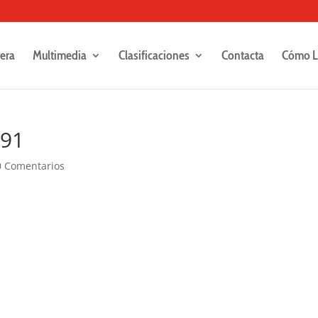
rera
Multimedia
Clasificaciones
Contacta
Cómo L
491
0 Comentarios