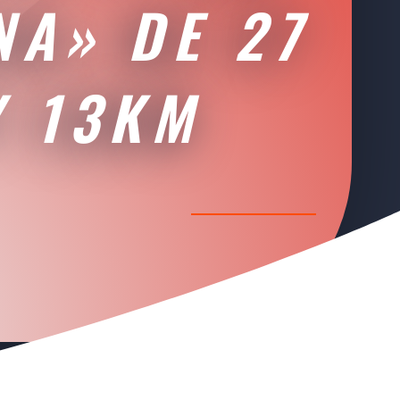
NA» DE 27
Y 13KM