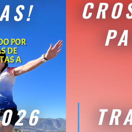
CROS
AS!
PA
DO POR
S DE
TAS A
TRA
2026