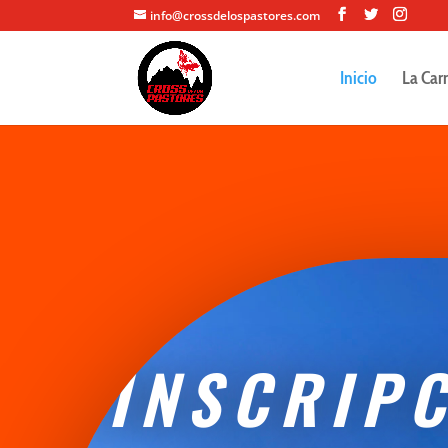
info@crossdelospastores.com
Inicio
La Car
¡INSCRIP