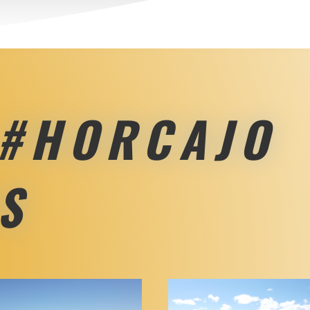
 #HORCAJO
S