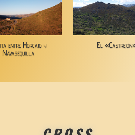
ita entre Horcajo y
El «Castrejón
Navasequilla
CROSS