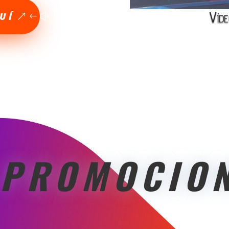
Víd
UÍ
 PROMOCIO