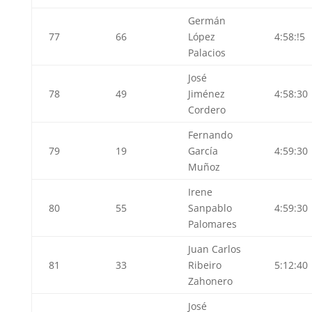
Germán
77
66
López
4:58:!5
Palacios
José
78
49
Jiménez
4:58:30
Cordero
Fernando
79
19
García
4:59:30
Muñoz
Irene
80
55
Sanpablo
4:59:30
Palomares
Juan Carlos
81
33
Ribeiro
5:12:40
Zahonero
José