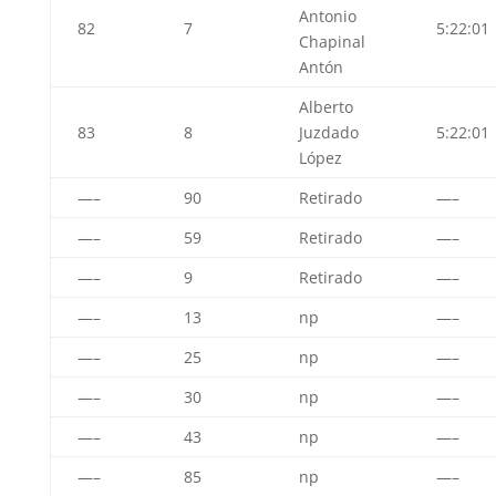
Antonio
82
7
5:22:01
Chapinal
Antón
Alberto
83
8
Juzdado
5:22:01
López
—–
90
Retirado
—–
—–
59
Retirado
—–
—–
9
Retirado
—–
—–
13
np
—–
—–
25
np
—–
—–
30
np
—–
—–
43
np
—–
—–
85
np
—–