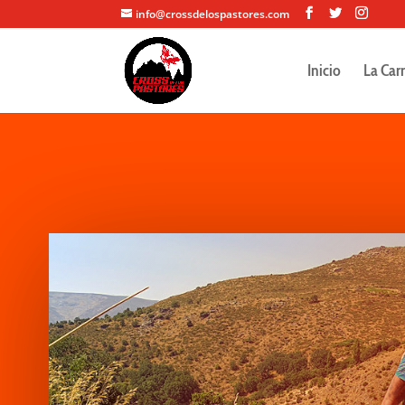
info@crossdelospastores.com
Inicio
La Car