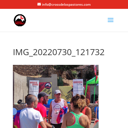
info@crossdelospastores.com
IMG_20220730_121732