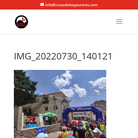
info@crossdelospastores.com
IMG_20220730_140121