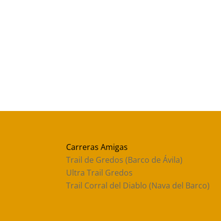
Carreras Amigas
Trail de Gredos (Barco de Ávila)
Ultra Trail Gredos
Trail Corral del Diablo (Nava del Barco)