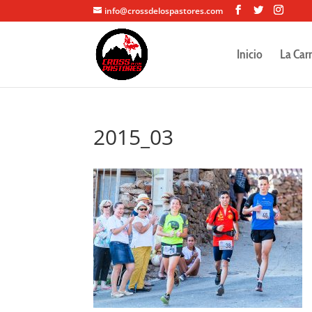
info@crossdelospastores.com
Inicio
La Car
2015_03