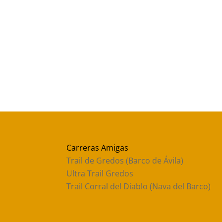
Carreras Amigas
Trail de Gredos (Barco de Ávila)
Ultra Trail Gredos
Trail Corral del Diablo (Nava del Barco)