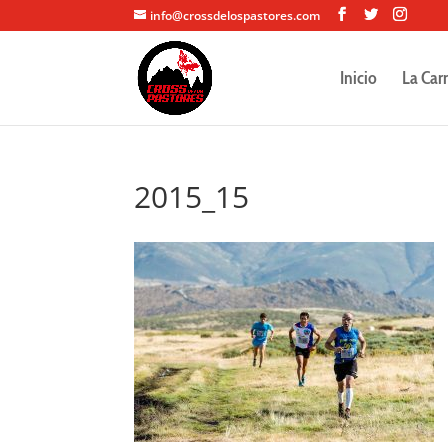
info@crossdelospastores.com
Inicio
La Car
2015_15