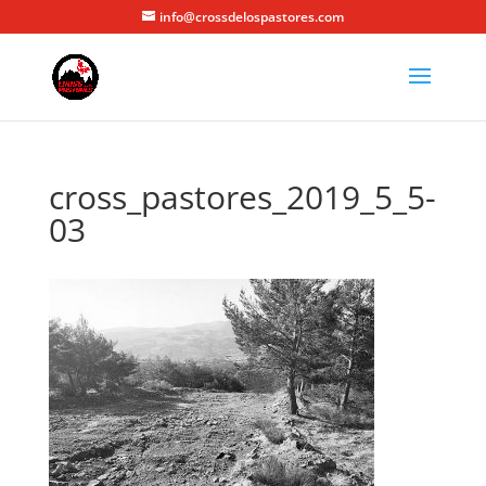
info@crossdelospastores.com
cross_pastores_2019_5_5-
03