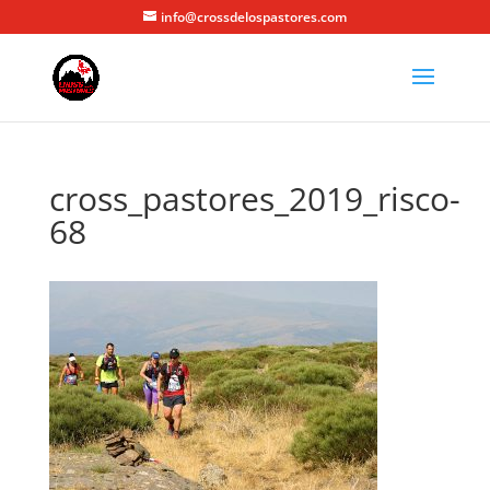
info@crossdelospastores.com
cross_pastores_2019_risco-
68