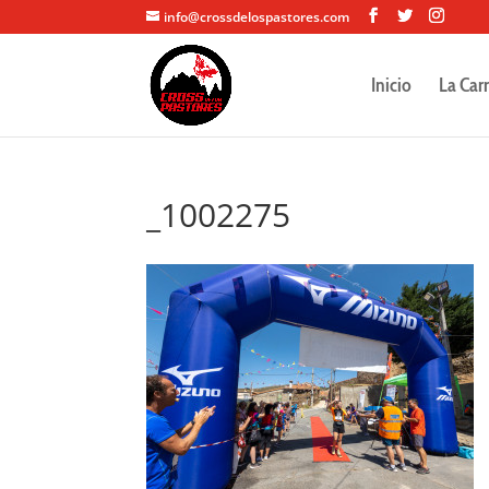
info@crossdelospastores.com
Inicio
La Car
_1002275