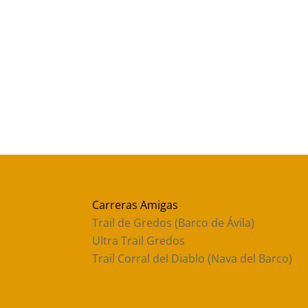
Carreras Amigas
Trail de Gredos (Barco de Ávila)
Ultra Trail Gredos
Trail Corral del Diablo (Nava del Barco)