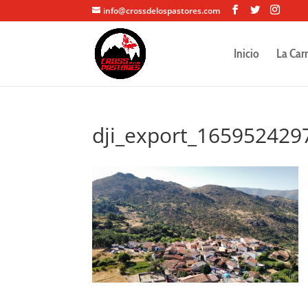
info@crossdelospastores.com
Inicio
La Car
dji_export_165952429