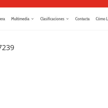
rera
Multimedia
Clasificaciones
Contacta
Cómo L
7239