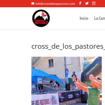
info@crossdelospastores.com
Inicio
La Car
cross_de_los_pastores