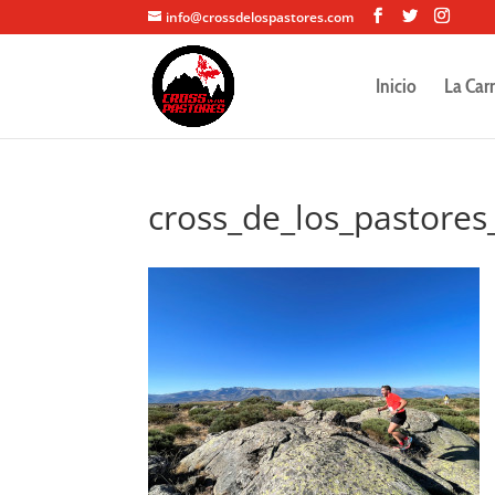
info@crossdelospastores.com
Inicio
La Car
cross_de_los_pastores