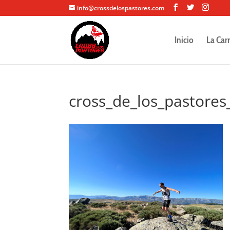
info@crossdelospastores.com
Inicio
La Car
cross_de_los_pastores