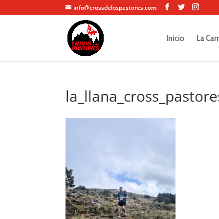
info@crossdelospastores.com
Inicio
La Car
la_llana_cross_pastor