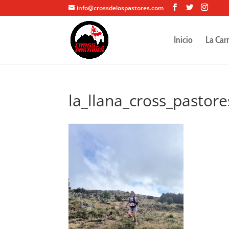
info@crossdelospastores.com
Inicio
La Car
la_llana_cross_pastor