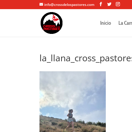
info@crossdelospastores.com
Inicio
La Car
la_llana_cross_pastor