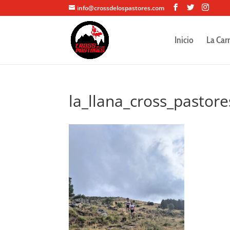
info@crossdelospastores.com
Inicio
La Car
la_llana_cross_pastor