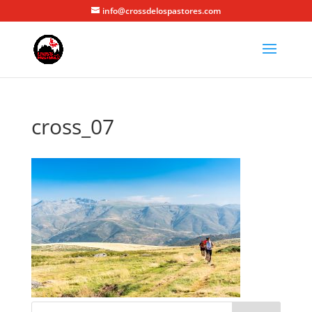
info@crossdelospastores.com
cross_07