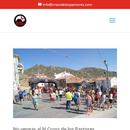
info@crossdelospastores.com
No vengas al IV Cross de los Pastores