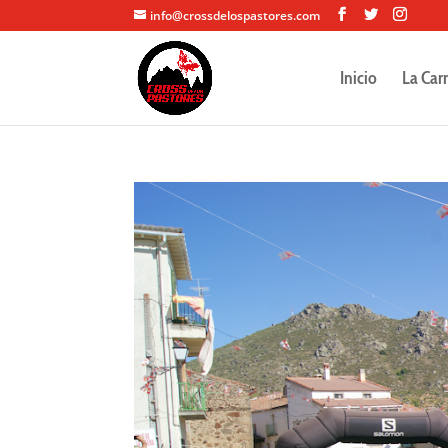
info@crossdelospastores.com
Inicio
La Car