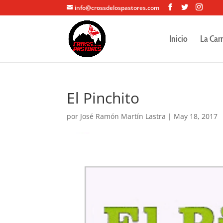
info@crossdelospastores.com
Inicio
La Car
El Pinchito
por
José Ramón Martín Lastra
|
May 18, 2017