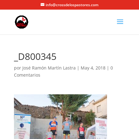
info@crossdelospastores.com
_D800345
por
José Ramón Martín Lastra
|
May 4, 2018
|
0
Comentarios