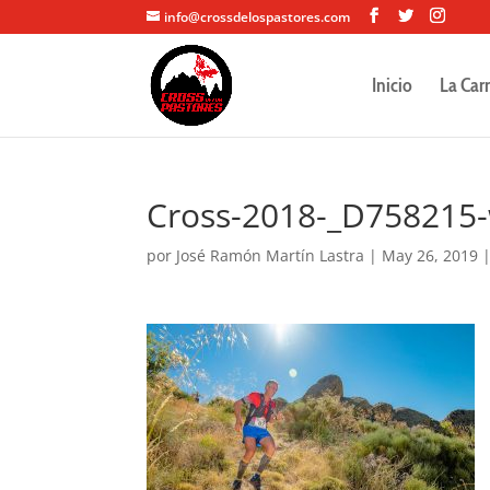
info@crossdelospastores.com
Inicio
La Car
Cross-2018-_D758215
por
José Ramón Martín Lastra
|
May 26, 2019