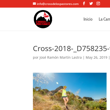
info@crossdelospastores.com
Inicio
La Car
Cross-2018-_D758235
por
José Ramón Martín Lastra
|
May 26, 2019