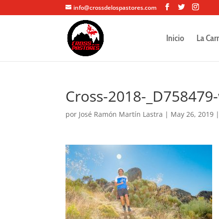
info@crossdelospastores.com
Inicio
La Car
Cross-2018-_D758479
por
José Ramón Martín Lastra
|
May 26, 2019