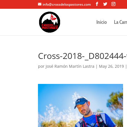
info@crossdelospastores.com
Inicio
La Car
Cross-2018-_D802444
por
José Ramón Martín Lastra
|
May 26, 2019