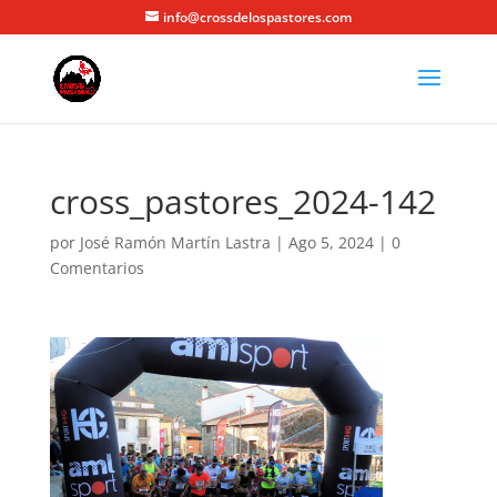
info@crossdelospastores.com
cross_pastores_2024-142
por
José Ramón Martín Lastra
|
Ago 5, 2024
|
0
Comentarios