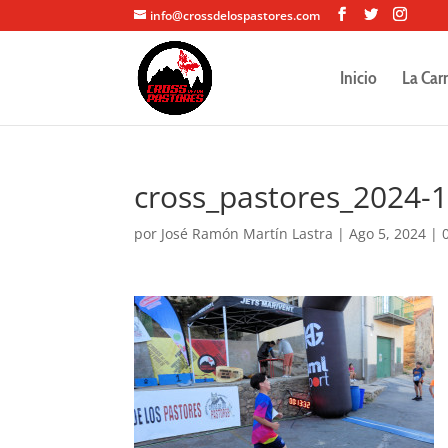
info@crossdelospastores.com
Inicio
La Car
cross_pastores_2024-
por
José Ramón Martín Lastra
|
Ago 5, 2024
|