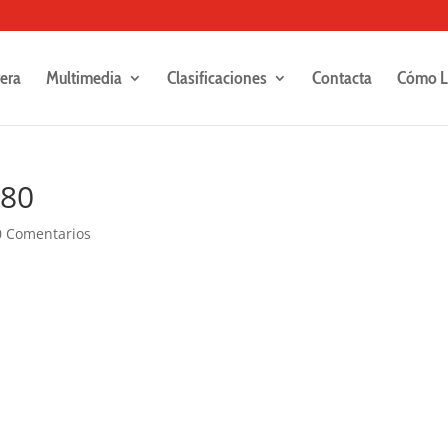
rera
Multimedia
Clasificaciones
Contacta
Cómo L
180
0 Comentarios