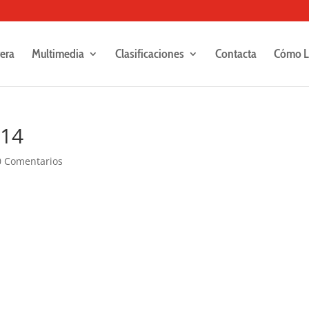
rera
Multimedia
Clasificaciones
Contacta
Cómo L
214
0 Comentarios