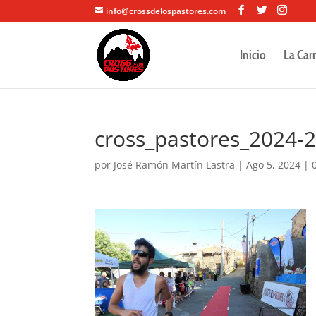
info@crossdelospastores.com
Inicio
La Car
cross_pastores_2024-
por
José Ramón Martín Lastra
|
Ago 5, 2024
|