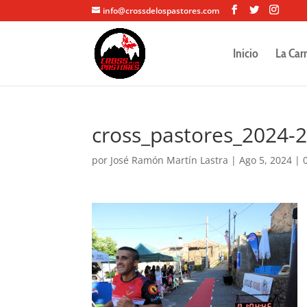
info@crossdelospastores.com
Inicio
La Car
cross_pastores_2024-
por
José Ramón Martín Lastra
|
Ago 5, 2024
|