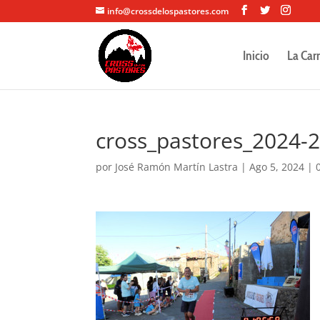
info@crossdelospastores.com
Inicio
La Car
cross_pastores_2024-
por
José Ramón Martín Lastra
|
Ago 5, 2024
|