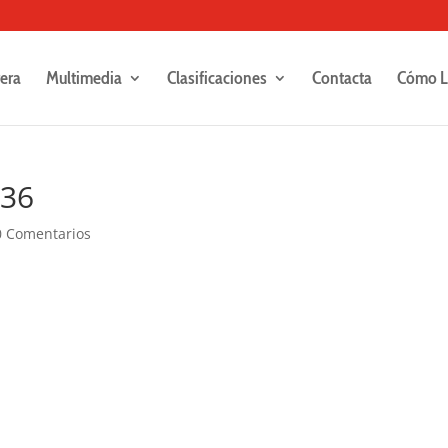
rera
Multimedia
Clasificaciones
Contacta
Cómo L
236
0 Comentarios