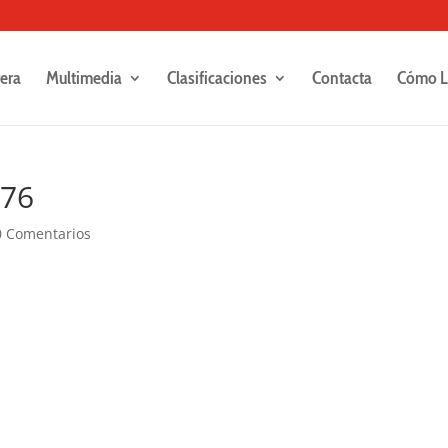
rera
Multimedia
Clasificaciones
Contacta
Cómo L
276
0 Comentarios