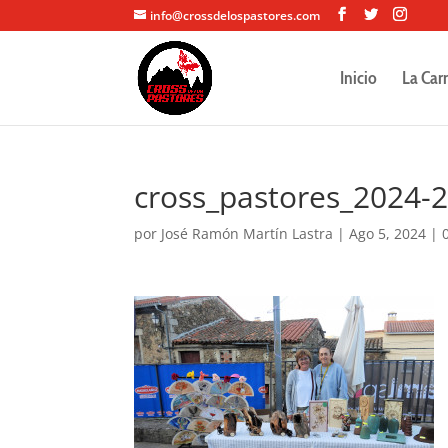
info@crossdelospastores.com
Inicio
La Car
cross_pastores_2024-
por
José Ramón Martín Lastra
|
Ago 5, 2024
|