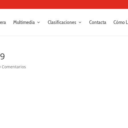
rera
Multimedia
Clasificaciones
Contacta
Cómo L
29
0 Comentarios