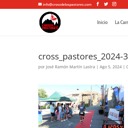
info@crossdelospastores.com
Inicio
La Car
cross_pastores_2024-
por
José Ramón Martín Lastra
|
Ago 5, 2024
|