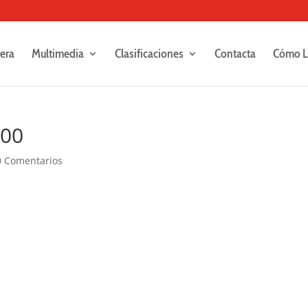
rera
Multimedia
Clasificaciones
Contacta
Cómo L
300
0 Comentarios