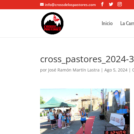
info@crossdelospastores.com
Inicio
La Car
cross_pastores_2024-
por
José Ramón Martín Lastra
|
Ago 5, 2024
|