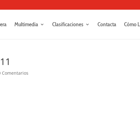
rera
Multimedia
Clasificaciones
Contacta
Cómo L
311
0 Comentarios