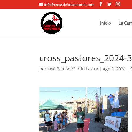
info@crossdelospastores.com
Inicio
La Car
cross_pastores_2024-
por
José Ramón Martín Lastra
|
Ago 5, 2024
|