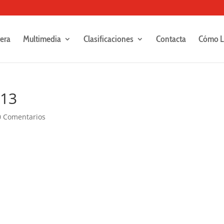
rera
Multimedia
Clasificaciones
Contacta
Cómo L
313
0 Comentarios