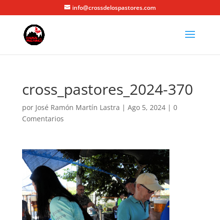
info@crossdelospastores.com
cross_pastores_2024-370
por
José Ramón Martín Lastra
|
Ago 5, 2024
|
0
Comentarios