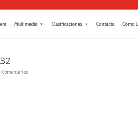
rera
Multimedia
Clasificaciones
Contacta
Cómo L
432
0 Comentarios