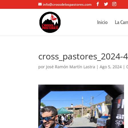
info@crossdelospastores.com
Inicio
La Car
cross_pastores_2024-
por
José Ramón Martín Lastra
|
Ago 5, 2024
|