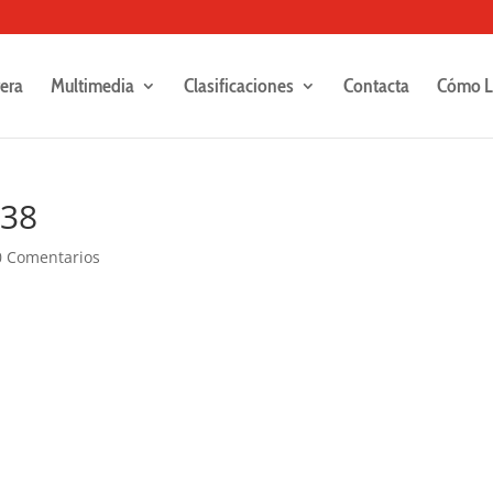
rera
Multimedia
Clasificaciones
Contacta
Cómo L
438
0 Comentarios