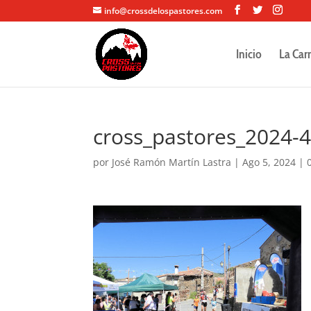
info@crossdelospastores.com
Inicio
La Car
cross_pastores_2024-
por
José Ramón Martín Lastra
|
Ago 5, 2024
|