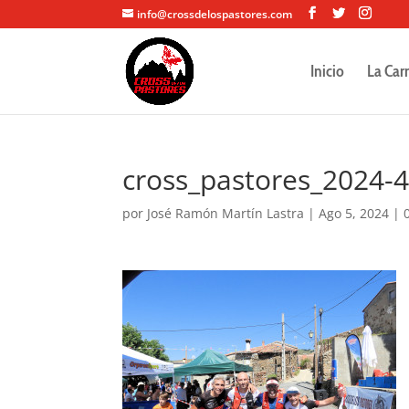
info@crossdelospastores.com
Inicio
La Car
cross_pastores_2024-
por
José Ramón Martín Lastra
|
Ago 5, 2024
|