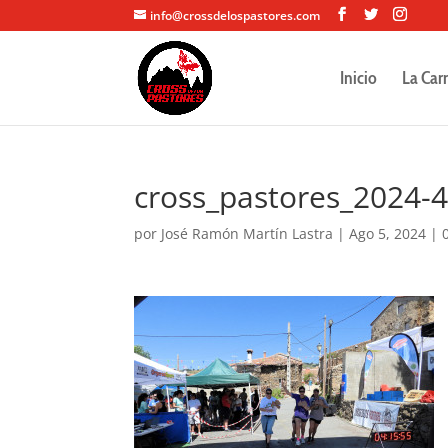
info@crossdelospastores.com
Inicio
La Car
cross_pastores_2024-
por
José Ramón Martín Lastra
|
Ago 5, 2024
|