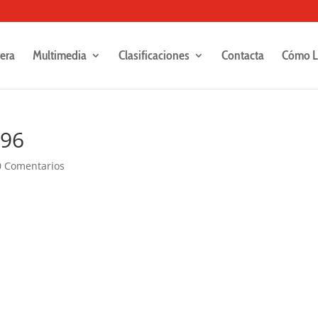
rera
Multimedia
Clasificaciones
Contacta
Cómo L
496
0 Comentarios