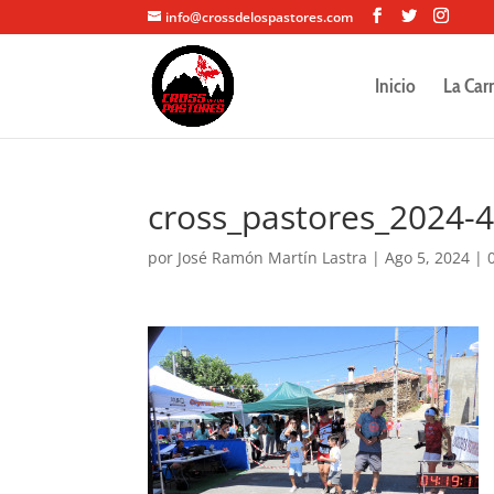
info@crossdelospastores.com
Inicio
La Car
cross_pastores_2024-
por
José Ramón Martín Lastra
|
Ago 5, 2024
|