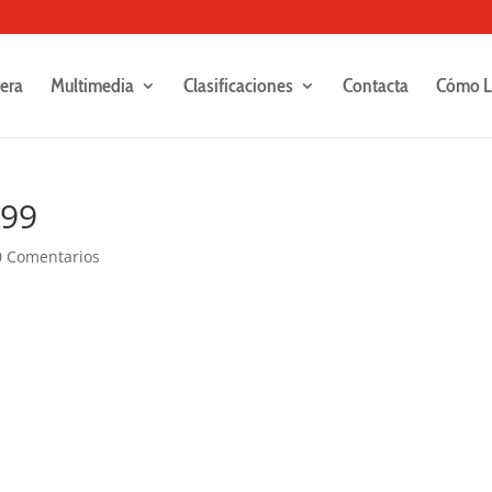
rera
Multimedia
Clasificaciones
Contacta
Cómo L
499
0 Comentarios