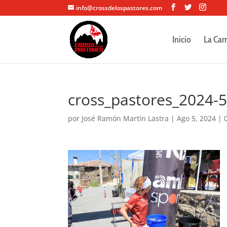
info@crossdelospastores.com
Inicio
La Car
cross_pastores_2024-
por
José Ramón Martín Lastra
|
Ago 5, 2024
|