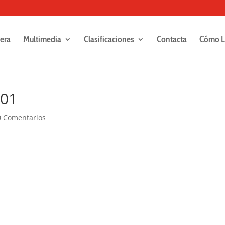
rera
Multimedia
Clasificaciones
Contacta
Cómo L
501
0 Comentarios