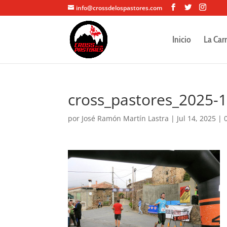
info@crossdelospastores.com
Inicio
La Car
cross_pastores_2025-
por
José Ramón Martín Lastra
|
Jul 14, 2025
|