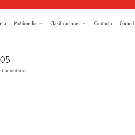
rera
Multimedia
Clasificaciones
Contacta
Cómo L
105
0 Comentarios