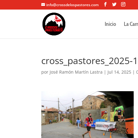
info@crossdelospastores.com
Inicio
La Car
cross_pastores_2025-
por
José Ramón Martín Lastra
|
Jul 14, 2025
|