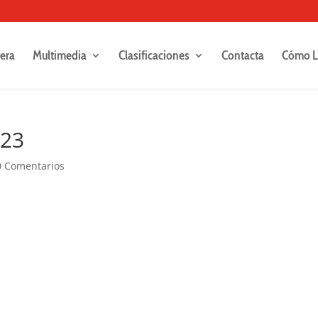
rera
Multimedia
Clasificaciones
Contacta
Cómo L
123
0 Comentarios