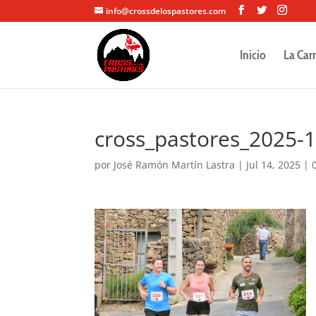
info@crossdelospastores.com
Inicio
La Car
cross_pastores_2025-
por
José Ramón Martín Lastra
|
Jul 14, 2025
|