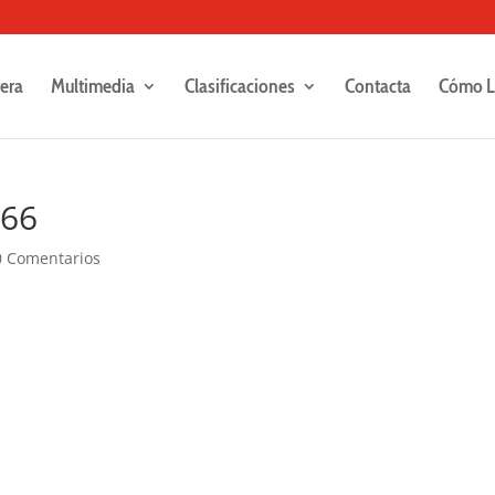
rera
Multimedia
Clasificaciones
Contacta
Cómo L
166
0 Comentarios