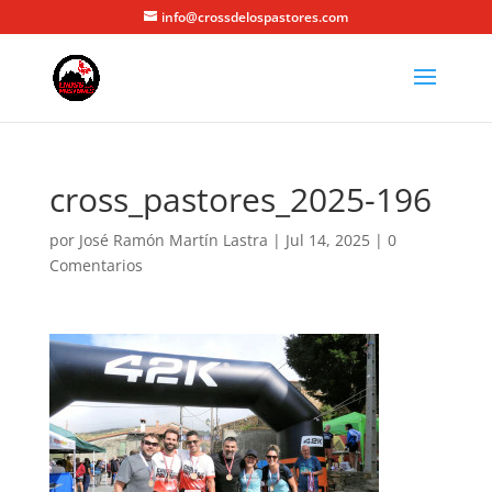
info@crossdelospastores.com
cross_pastores_2025-196
por
José Ramón Martín Lastra
|
Jul 14, 2025
|
0
Comentarios